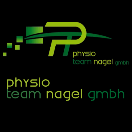
Physio Team Nagel
modern | effektiv | nah am menschen