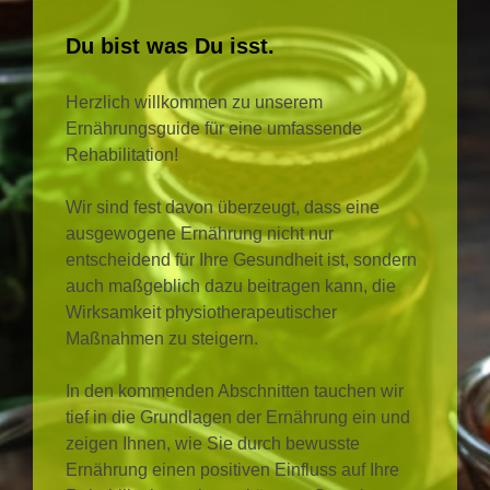
Du bist was Du isst.
Herzlich willkommen zu unserem
Ernährungsguide für eine umfassende
Rehabilitation!
Wir sind fest davon überzeugt, dass eine
ausgewogene Ernährung nicht nur
entscheidend für Ihre Gesundheit ist, sondern
auch maßgeblich dazu beitragen kann, die
Wirksamkeit physiotherapeutischer
Maßnahmen zu steigern.
In den kommenden Abschnitten tauchen wir
tief in die Grundlagen der Ernährung ein und
zeigen Ihnen, wie Sie durch bewusste
Ernährung einen positiven Einfluss auf Ihre