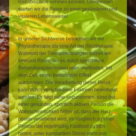
Rehabilitation nehmen können. Gemeinsam
starten wir die Reise zu einer gesünderen und
vitaleren Lebensweise!
In unserer Sichtweise betrachten wir die
Physiotherapie als eine Art der Reiztherapie.
Während der Therapiesitzungen setzen wir
bewusst Reize, sei es durch spezifische
Behandlungstechniken oder -methoden, mit
dem Ziel, einen bestimmten Effekt
auszulösen. Die Verarbeitung dieser Reize
kann durch verschiedene Faktoren beeinflusst
werden. Es liegt nahe anzunehmen, dass bei
einer gesunden, sportlich aktiven Person die
Wahrscheinlichkeit höher ist, dass der Reiz
positiv verarbeitet wird, im Vergleich zu einer
Person, die regelmäßig Fastfood zu sich
nimmt, unter konstantem Stress steht und