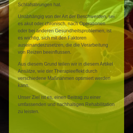
Schlafstörungen hat.
Unabhängig von der Art der Beschwerden, sei
es akut oder chronisch, nach Operationen
oder bei anderen Gesundheitsproblemen, ist
es wichtig, sich mit den Faktoren
auseinanderzusetzen, die die Verarbeitung
von Reizen beeinflussen.
Aus diesem Grund teilen wir in diesem Artikel
Ansätze, wie der Therapieeffekt durch
verschiedene Maßnahmen optimiert werden
kann.
Unser Ziel ist es, einen Beitrag zu einer
umfassenden und nachhaltigen Rehabilitation
zu leisten.